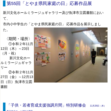
第55回「とやま県民家庭の日」応募作品展
新川文化ホールミラージュギャラリー及び魚津市立図書館におい
て、
市内小中学生の「とやま県民家庭の日」 応募作品を展示しまし
た。
〈期間・場所〉
①令和２年11月
12日（木）～23日
（月・祝）
新川文化ホー
ルミラージュギャラ
リー
②令和２年11月
27日（金）～12月13
）
日（日
魚津市立図
書館
「子供・若者育成支援強調月間」特別研修会
11月26日（木）