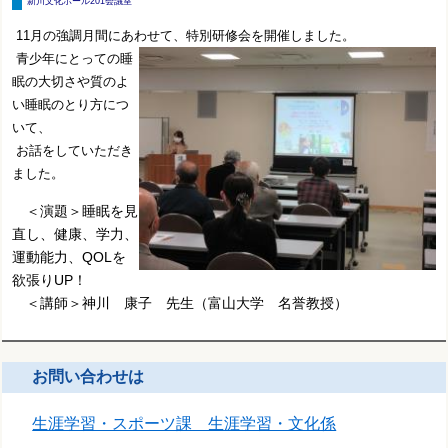
新川文化ホール201会議室
11月の強調月間にあわせて、特別研修会を開催しました。
青少年にとっての睡
眠の大切さや質のよ
い睡眠のとり方につ
いて、
お話をしていただき
ました。
＜演題＞睡眠を見
直し、健康、学力、
運動能力、QOLを
欲張りUP！
＜講師＞神川 康子 先生（富山大学 名誉教授）
お問い合わせは
生涯学習・スポーツ課 生涯学習・文化係