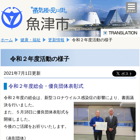
本
こ
文
togg
navi
こ
へ
か
移
ら
動
本
し
ホーム
健康・福祉
更新情報
令和２年度活動の様子
文
ま
で
す。
す。
令和２年度活動の様子
2021年7月1日更新
令和２年度総会・優良団体表彰式
令和２年度の総会は、新型コロナウイルス感染症の影響により、書面議
決を行いました。
また、５月18日に優良団体表彰式を
開催しました。
今後のご活躍をお祈りいたします。
《表彰団体》