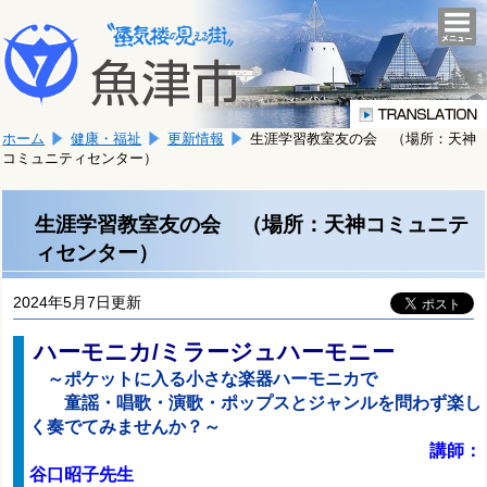
本
こ
文
togg
navi
こ
へ
か
移
ら
動
本
し
ホーム
健康・福祉
更新情報
生涯学習教室友の会 （場所：天神
文
ま
コミュニティセンター）
で
す。
す。
生涯学習教室友の会 （場所：天神コミュニテ
ィセンター）
2024年5月7日更新
ハーモニカ/ミラージュハーモニー
～ポケットに入る小さな楽器ハーモニカで
童謡・唱歌・演歌・ポップスとジャンルを問わず楽し
く奏でてみませんか？～
講師：
谷口昭子先生