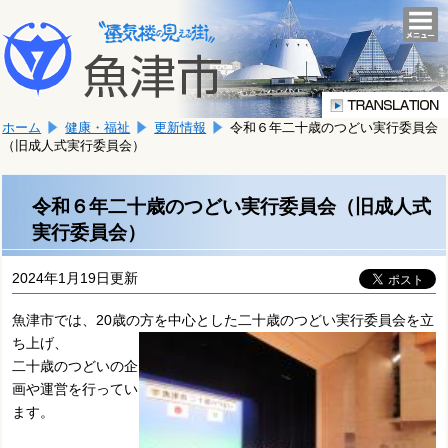
本
こ
文
togg
navi
こ
へ
か
移
ら
動
本
し
ホーム
健康・福祉
更新情報
令和６年二十歳のつどい実行委員会
文
ま
（旧成人式実行委員会）
で
す。
す。
令和６年二十歳のつどい実行委員会（旧成人式
実行委員会）
2024年1月19日更新
魚津市では、20歳の方を中心とした二十歳のつどい実行委員会を立
ち上げ、
二十歳のつどいの企
画や運営を行ってい
ます。