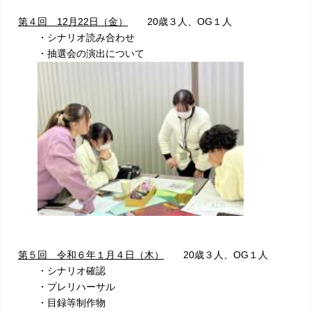
第４回 12月22日（金）
20歳３人、OG１人
・シナリオ読み合わせ
・抽選会の演出について
第５回 令和６年１月４日（木）
20歳３人、OG１人
・シナリオ確認
・プレリハーサル
・目録等制作物