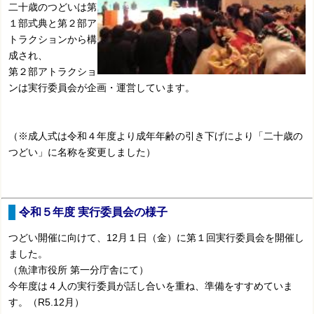
二十歳のつどいは第
１部式典と第２部ア
トラクションから構
成され、
第２部アトラクショ
ンは実行委員会が企画・運営しています。
（※成人式は令和４年度より成年年齢の引き下げにより「二十歳の
つどい」に名称を変更しました）
令和５年度 実行委員会の様子
つどい開催に向けて、12月１日（金）に第１回実行委員会を開催し
ました。
（魚津市役所 第一分庁舎にて）
今年度は４人の
実行委員が話し合いを重ね、準備をすすめていま
す
。（R5.12月）