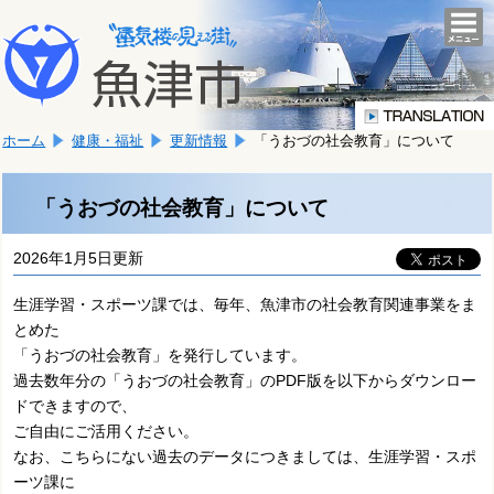
本
こ
文
togg
navi
こ
へ
か
移
ら
動
本
し
ホーム
健康・福祉
更新情報
「うおづの社会教育」について
文
ま
で
す。
す。
「うおづの社会教育」について
2026年1月5日更新
生涯学習・スポーツ課では、毎年、魚津市の社会教育関連事業をま
とめた
「うおづの社会教育」を発行しています。
過去数年分の「うおづの社会教育」のPDF版を以下からダウンロー
ドできますので、
ご自由にご活用ください。
なお、こちらにない過去のデータにつきましては、生涯学習・スポ
ーツ課に