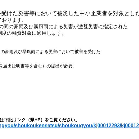
を受けた災害等において被災した中小企業者を対象とし
ております。
での間の豪雨及び暴風雨による災害が
激甚災害に指定された
度の融資対象に適用します。
間の豪雨及び暴風雨による災害において被害を受けた
届出証明書等を含む）の提出が必要。
は下記リンク（県HP）をご覧ください。
sangyou/shoukoukensetsu/shoukougyou/kj00012293/kj00012