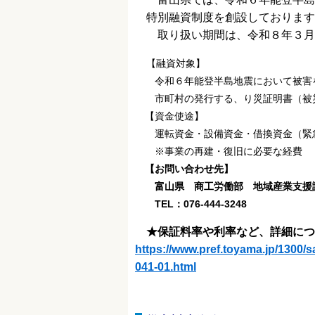
特別融資制度を創設しております
取り扱い期間は、令和８年３月3
【融資対象】
令和６年能登半島地震において被害を
市町村の発行する、り災証明書（被災
【資金使途】
運転資金・設備資金・借換資金（緊
※事業の再建・復旧に必要な経費
【お問い合わせ先】
富山県 商工労働部 地域産業支援
TEL：076-444-3248
★保証料率や利率など、詳細につ
https://www.pref.toyama.jp/130
041-01.html