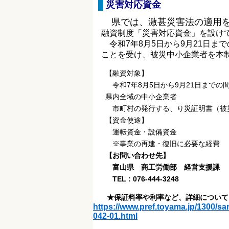
災害対応資金
県では、激甚災害法の適用
融資制度「災害対応資金」を設け
令和7年8月5日から9月21日ま
ことを受け、被災中小企業者を本制
【融資対象】
令和7年8月5日から9月21日までの
県内全域の中小企業者
市町村の発行する、り災証明書（被災
【資金使途】
運転資金・設備資金
※事業の再建・復旧に必要な経費
【お問い合わせ先】
富山県 商工労働部 経営支援課
TEL : 076-444-3248
★保証料率や利率など、詳細について
https://www.pref.toyama.jp/1300/
042-01.html