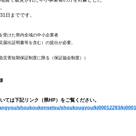
。
1日までです。
受けた県内全域の中小企業者
届出証明書等を含む）の提出が必要。
急災害短期保証制度に限る（保証協会制度））
課
いては下記リンク（県HP）をご覧ください。
0/sangyou/shoukoukensetsu/shoukougyou/kj00012293/kj000