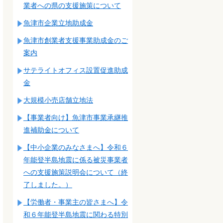
業者への県の支援施策について
魚津市企業立地助成金
魚津市創業者支援事業助成金のご
案内
サテライトオフィス設置促進助成
金
大規模小売店舗立地法
【事業者向け】魚津市事業承継推
進補助金について
【中小企業のみなさまへ】令和６
年能登半島地震に係る被災事業者
への支援施策説明会について（終
了しました。）
【労働者・事業主の皆さまへ】令
和６年能登半島地震に関わる特別