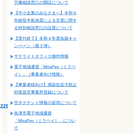
労働相談窓口の開設について
【中小企業のみなさまへ】令和６
年能登半島地震による災害に関す
る特別相談窓口の設置について
【受付終了】令和４年度魚旅キャ
ンペーン（第３弾）
サテライトオフィス物件情報
電子地域通貨「MiraPay（ミラペ
イ）」（事業者向け情報）
【事業者様向け】感染症拡大防止
対策宣言事業所登録について
空きテナント情報の提供について
12293-
魚津市電子地域通貨
「MiraPay（ミラペイ）」につい
て