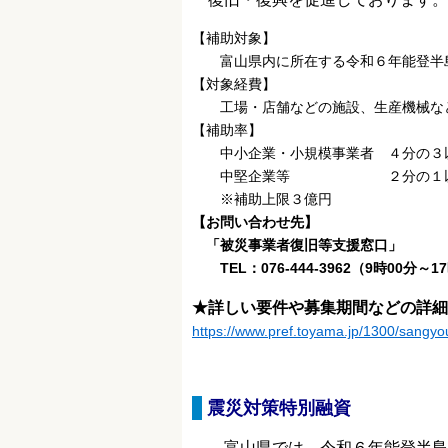
【補助対象】
富山県内に所在する令和６年能登半島
【対象経費】
工場・店舗などの施設、生産機械な
【補助率】
中小企業・小規模事業者 ４分の３
中堅企業等 ２分の１
※補助上限３億円
【お問い合わせ先】
「被災事業者復旧等支援窓口」
TEL：076-444-3962（9時00分
★詳しい要件や募集期間などの詳細
https://www.pref.toyama.jp/1300/sangy
震災対策特別融資
富山県では、令和６年能登半島