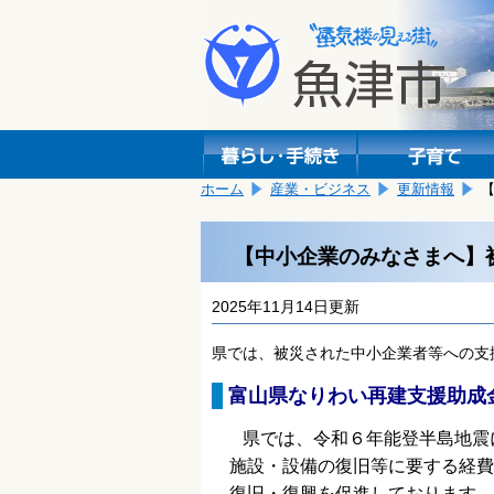
本
こ
文
こ
へ
か
移
ら
動
本
し
文
ま
で
す。
す。
ホーム
産業・ビジネス
更新情報
【中小企業のみなさまへ】
2025年11月14日更新
県では、被災された中小企業者等への支
富山県なりわい再建支援助成
県では、令和６年能登半島地震
施設・設備の復旧等に
要する経費
復旧・復興を促進しております。