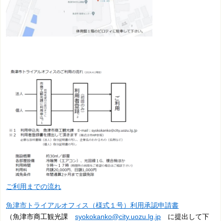
ご利用までの流れ
魚津市トライアルオフィス（様式１号）利用承認申請書
（魚津市商工観光課
syokokanko@city.uozu.lg.jp
に提出して下