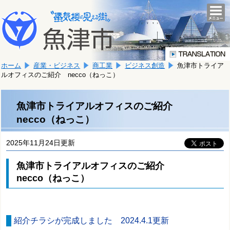
本
こ
文
togg
navi
こ
へ
か
移
ら
動
本
し
ホーム
産業・ビジネス
商工業
ビジネス創造
魚津市トライア
文
ま
ルオフィスのご紹介 necco（ねっこ）
で
す。
す。
魚津市トライアルオフィスのご紹介
necco（ねっこ）
2025年11月24日更新
魚津市トライアルオフィスのご紹介
necco（ねっこ）
紹介チラシが完成しました 2024.4.1更新