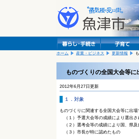
本
こ
文
こ
へ
か
移
ら
動
本
し
文
ま
で
す。
す。
ホーム
産業・ビジネス
更新情報
ものづくりの全国大会等に
2012年6月27日更新
１．対象
ものづくりに関連する全国大会等に出場
（１）予選大会等の成績により選出さ
（２）選考会等の成績により国、県及
（３）市長が特に認めたもの