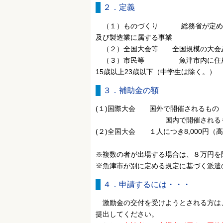
２．定義
（１）ものづくり 総務省が定める日
及び製造業に属する事業
（２）全国大会等 全国規模の大会
（３）市民等 魚津市内に住所を有
15歳以上23歳以下（中学生は除く。）
３．補助金の額
(１)国際大会 国外で開催されるもの １
国内で開催されるもの １人
(２)全国大会 １人につき8,000円（高
※複数の者が出場する場合は、８万円を
※魚津市が別に定める規定に基づく派遣
４．申請するには・・・
激励金の交付を受けようとされる方は、
提出してください。