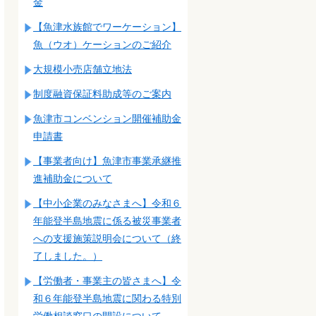
金
【魚津水族館でワーケーション】
魚（ウオ）ケーションのご紹介
大規模小売店舗立地法
制度融資保証料助成等のご案内
魚津市コンベンション開催補助金
申請書
【事業者向け】魚津市事業承継推
進補助金について
【中小企業のみなさまへ】令和６
年能登半島地震に係る被災事業者
への支援施策説明会について（終
了しました。）
【労働者・事業主の皆さまへ】令
和６年能登半島地震に関わる特別
労働相談窓口の開設について