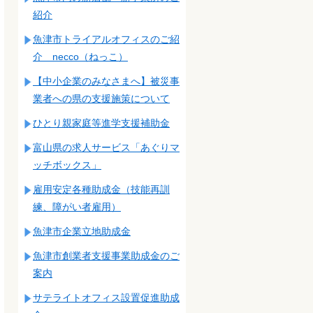
紹介
魚津市トライアルオフィスのご紹
介 necco（ねっこ）
【中小企業のみなさまへ】被災事
業者への県の支援施策について
ひとり親家庭等進学支援補助金
富山県の求人サービス「あぐりマ
ッチボックス」
雇用安定各種助成金（技能再訓
練、障がい者雇用）
魚津市企業立地助成金
魚津市創業者支援事業助成金のご
案内
サテライトオフィス設置促進助成