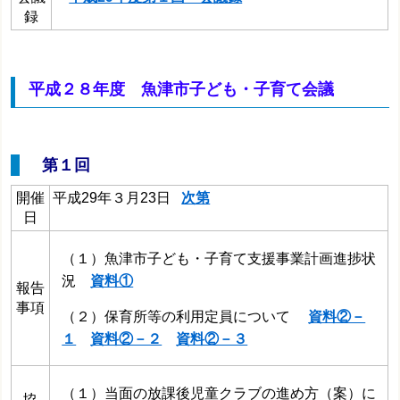
録
平成２８年度 魚津市子ども・子育て会議
第１回
開催
平成29年３月23日
次第
日
（１）魚津市子ども・子育て支援事業計画進捗状
況
資料①
報告
事項
（２）保育所等の利用定員について
資料②－
１
資料②－２
資料②－３
（１）当面の放課後児童クラブの進め方（案）に
協