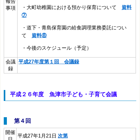
報告
・大町幼稚園における預かり保育について
資料
事項
⑦
・道下・青島保育園の給食調理業務委託につい
て
資料⑧
・今後のスケジュール（予定）
会議
平成27年度第１回 会議録
録
平成２６年度 魚津市子ども・子育て会議
第４回
開催
平成27年1月21日
次第
日