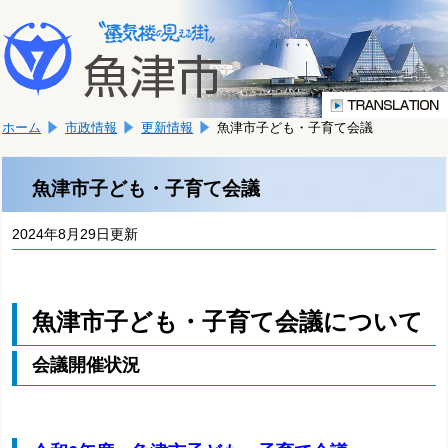
本
こ
文
こ
へ
か
移
ら
動
本
し
ホーム
市政情報
更新情報
魚津市子ども・子育て会議
文
ま
で
す。
す。
魚津市子ども・子育て会議
2024年8月29日更新
魚津市子ども・子育て会議について
会議開催状況