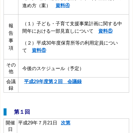
進め方（案）
資料④
（１）子ども・子育て支援事業計画に関する中
報
間年における一部見直しについて
資料⑤
告
事
（２）平成30年度保育所等の利用定員につい
項
て
資料⑥
その
今後のスケジュール（予定）
他
会議
平成29年度第２回 会議録
録
第１回
開催
平成29年７月21日
次第
日