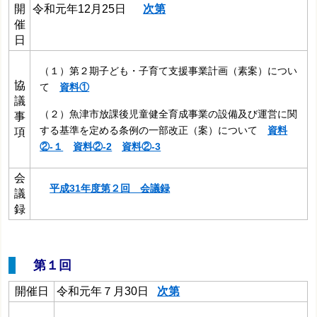
開
令和元年12月25日
次第
催
日
（１）第２期子ども・子育て支援事業計画（素案）につい
協
て
資料①
議
（２）魚津市放課後児童健全育成事業の設備及び運営に関
事
する基準を定める条例の一部改正（案）について
資料
項
②‐１
資料②-2
資料②-3
会
平成31年度第２回 会議録
議
録
第１回
開催日
令和元年７月30日
次第