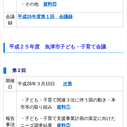
・その他
資料⑪
会議
平成26年度第１回 会議録
録
平成２５年度 魚津市子ども・子育て会議
第２回
開催
平成26年３月10日
次第
日
・子ども・子育て関連３法に伴う国の動き・本
市等の取り組み
資料①
・子ども・子育て支援事業計画の策定に向けた
報告
事項
ニーズ調査結果
資料②