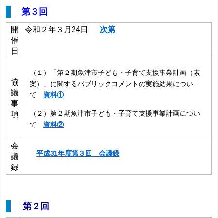
第３回
開
令和２年３月24日
次第
催
日
（１）「第２期魚津市子ども・子育て支援事業計画（素
協
案）」に関するパブリックコメントの実施結果につい
議
て
資料①
事
（２）第２期魚津市子ども・子育て支援事業計画につい
項
て
資料②
会
平成31年度第３回 会議録
議
録
第２回