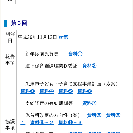
第３回
開催
平成26年11月12日
次第
日
・新年度園児募集
資料①
報告
事項
・道下保育園調理業務委託
資料②
・魚津市子ども・子育て支援事業計画（素案）
資料③
資料④
資料⑤
資料⑥
・支給認定の有効期間等
資料⑦
・保育料改定の方向性（案）
資料⑧
資料⑧－
協議
１
資料⑧－２
資料⑧－３
事項