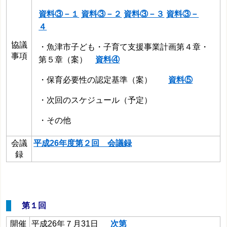
資料③－１
資料③－２
資料③－３
資料③－
４
協議
・魚津市子ども・子育て支援事業計画第４章・
事項
第５章（案）
資料④
・保育必要性の認定基準（案）
資料⑤
・次回のスケジュール（予定）
・その他
会議
平成26年度第２回 会議録
録
第１回
開催
平成26年７月31日
次第