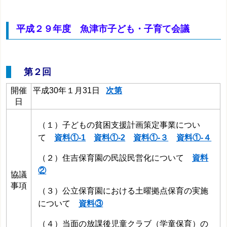
平成２９年度 魚津市子ども・子育て会議
第２回
開催
平成30年１月31日
次第
日
（１）子どもの貧困支援計画策定事業につい
て
資料①-1
資料①-2
資料①-３
資料①-４
（２）住吉保育園の民設民営化について
資料
②
協議
事項
（３）公立保育園における土曜拠点保育の実施
について
資料③
（４）当面の放課後児童クラブ（学童保育）の