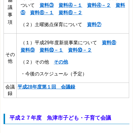
ついて
資料③
資料④－１
資料④－２
資料
議
⑤
資料⑥－１
資料⑥－２
事
項
（２）土曜拠点保育について
資料⑦
（１）平成29年度新規事業について
資料⑧
資料⑨
資料⑩－１
資料⑩－２
その
他
（２）その他
その他
・今後のスケジュール（予定）
会議
平成28年度第１回 会議録
録
平成２７年度 魚津市子ども・子育て会議