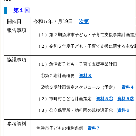
第１
回
開催日
令和５年７月19日
次第
報告事項
（１）第２期魚津市子ども・子育て支援事業計画
（２）令和５年度子ども・子育て支援に関する主
協議事項
（１）魚津市子ども・子育て支援事業計画
①第２期計画概要
資料３
②第３期計画策定スケジュール（予定）
資料４
（２）市町村こども計画策定
資料５①
、
資料５②
（３）公立保育所・幼稚園の規模適正化
資料６
参考資料
魚津市子どもの権利条例
資料７