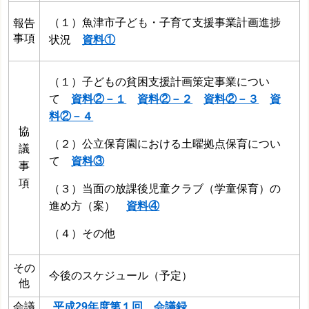
（１）魚津市子ども・子育て支援事業計画進捗
報告
事項
状況
資料①
（１）子どもの貧困支援計画策定事業につい
て
資料②－１
資料②－２
資料②－３
資
料②－４
協
（２）公立保育園における土曜拠点保育につい
議
て
資料③
事
項
（３）当面の放課後児童クラブ（学童保育）の
進め方（案）
資料④
（４）その他
その
今後のスケジュール（予定）
他
会議
平成29年度第１回 会議録