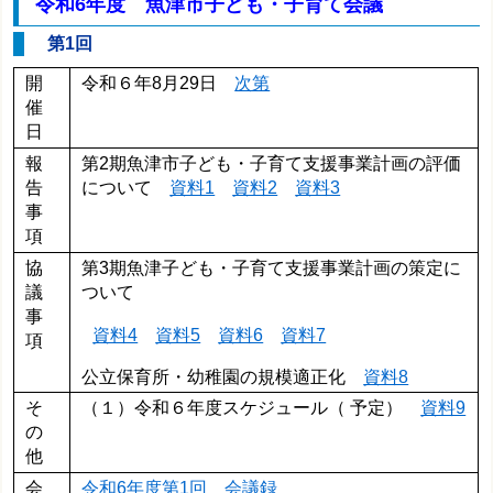
令和6年度 魚津市子ども・子育て会議
第1回
開
令和６年8月29日
次第
催
日
報
第2期魚津市子ども・子育て支援事業計画の評価
告
について
資料1
資料2
資料3
事
項
協
第3期魚津子ども・子育て支援事業計画の策定に
議
ついて
事
資料4
資料5
資料6
資料7
項
公立保育所・幼稚園の規模適正化
資料8
そ
（１）令和６年度スケジュール（ 予定）
資料9
の
他
会
令和6年度第1回 会議録