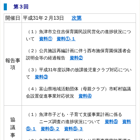
第３回
開催日
平成31年２月13日
次第
（１）魚津市立住吉保育園民設民営化の進捗状況につ
いて
資料①
資料①‐１
（２）公共施設再編計画に伴う
西布施保育園保護者会
説明会等の経過報告
資料②
報告事
項
（３）平成31年度以降の放課後児童クラブ対応につい
て
資料③
（４）富山県地域活動団体（母親クラブ）市町村協議
会
設置促進事業対応状況
資料④
（１）魚津市子ども・子育て支援事業計画に係る
協
ニーズ調査の進捗状況について
資料⑤
資料
議
⑤‐１
資料⑤‐２
資料⑤‐３
事