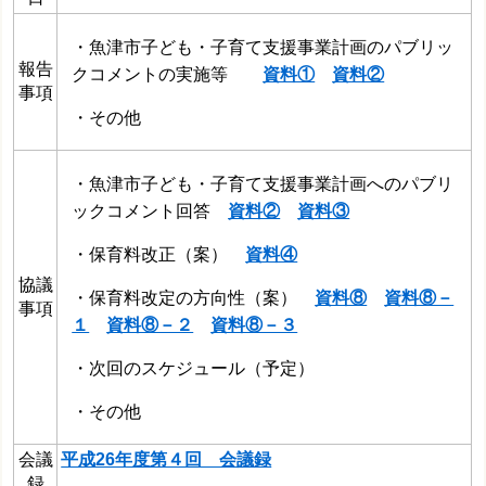
・魚津市子ども・子育て支援事業計画のパブリッ
報告
クコメントの実施等
資料①
資料②
事項
・その他
・魚津市子ども・子育て支援事業計画へのパブリ
ックコメント回答
資料②
資料③
・保育料改正（案）
資料④
協議
・保育料改定の方向性（案）
資料⑧
資料⑧－
事項
１
資料⑧－２
資料⑧－３
・
次回のスケジュール（予定）
・その他
会議
平成26年度第４回 会議録
録