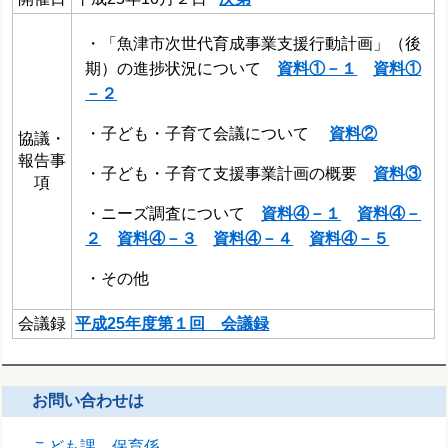
・「魚津市次世代育成事業支援行動計画」（後
期）の進捗状況について
資料①－１
資料①
－２
・子ども・子育て会議について
資料②
協議・
報告事
・子ども・子育て支援事業計画の概要
資料③
項
・ニーズ調査について
資料④－１
資料④－
２
資料④－３
資料④－４
資料④－５
・その他
会議録
平成25年度第１回 会議録
お問い合わせは
こども課 保育係