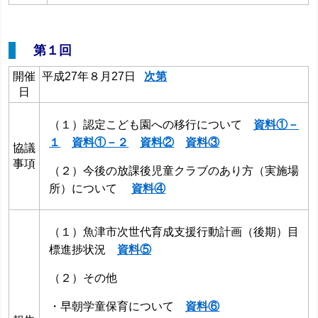
第１回
開催
平成27年８月27日
次第
日
（１）認定こども園への移行について
資料①－
１
資料①－２
資料②
資料③
協議
事項
（２）今後の放課後児童クラブのあり方（実施場
所）について
資料④
（１）魚津市次世代育成支援行動計画（後期）目
標進捗状況
資料⑤
（２）その他
・早朝学童保育について
資料⑥