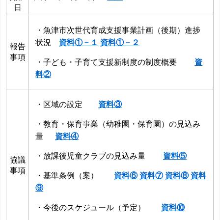
日
・魚津市次世代育成支援事業計画（後期）進捗
状況
資料①－１
資料①－２
報告
事項
・子ども・子育て支援新制度の制度概要
資
料②
・区域の設定
資料③
・教育・保育事業（幼稚園・保育園）の見込み
量
資料④
・放課後児童クラブの見込み量
資料⑤
協議
事項
・基準条例（案）
資料⑥
資料⑦
資料⑧
資料
⑨
・今後のスケジュール（予定）
資料⑩