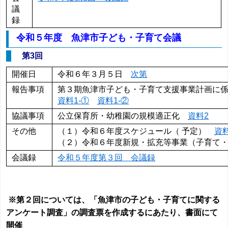
議
録
令和５年度 魚津市子ども・子育て会議
第3
回
開催日
令和６年３月５日
次第
報告事項
第３期魚津市子ども・子育て支援事業計画に
資料1-①
資料1-②
協議事項
公立保育所・幼稚園の規模適正化
資料2
その他
（１）令和６年度スケジュール（ 予定）
資
（２）令和６年度新規・拡充等事業（子育て
会議録
令和５年度第３回 会議録
※第２回については、「魚津市の子ども・子育てに関する
アンケート調査」の調査票を作成するにあたり、書面にて
開催