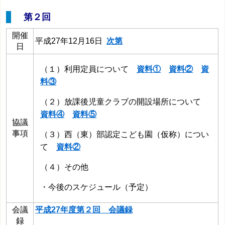
第２回
開催
平成27年12月16日
次第
日
（１）利用定員について
資料①
資料②
資
料③
（２）放課後児童クラブの開設場所について
資料④
資料⑤
協議
事項
（３）西（東）部認定こども園（仮称）につい
て
資料②
（４）その他
・今後のスケジュール（予定）
会議
平成27年度第２回 会議録
録