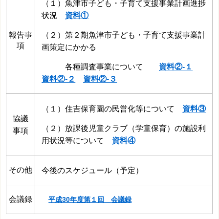
（１）魚津市子ども・子育て支援事業計画進捗
状況
資料①
（２）第２期魚津市子ども・子育て支援事業計
報告事
項
画策定にかかる
各種調査事業について
資料②-１
資料②-２
資料②-３
（１）住吉保育園の民営化等について
資料③
協議
（２）放課後児童クラブ（学童保育）の施設利
事項
用状況等について
資料④
その他
今後のスケジュール（予定）
会議録
平成30年度第１回 会議録