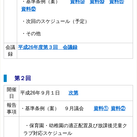
・基準条例（案）
資料⑨
資料⑩
資料⑪
資料⑫
・次回のスケジュール（予定）
・その他
会議
平成26年度第３回 会議録
録
第２回
開催
平成26年９月１日
次第
日
報告
・基準条例（案） ９月議会
資料①
資料②
事項
・保育園・幼稚園の適正配置及び放課後児童ク
ラブ対応スケジュール