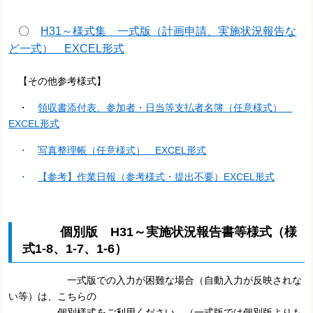
〇
H31～様式集 一式版（計画申請、実施状況報告な
ど一式） EXCEL形式
【その他参考様式】
・
領収書添付表、参加者・日当等支払者名簿（任意様式）
EXCEL形式
・
写真整理帳（任意様式） EXCEL形式
・
【参考】作業日報（参考様式・提出不要）EXCEL形式
個別版 H31～実施状況報告書等様式（様
式1-8、1-7、1-6）
一式版での入力が困難な場合（自動入力が反映されな
い等）は、
こちらの
個別様式をご利用ください。
（一式版では個別版よりも