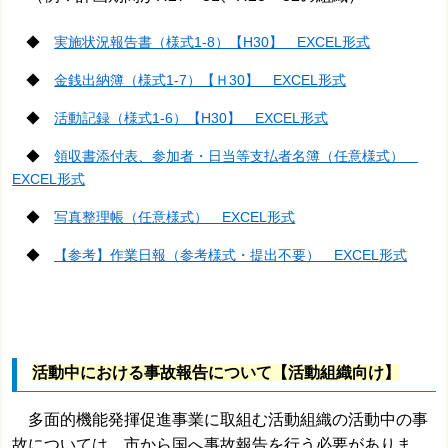
◆
実施状況報告書（様式1-8）【H30】 EXCEL形式
◆
金銭出納簿（様式1-7）【Ｈ30】 EXCEL形式
◆
活動記録（様式1-6）【H30】 EXCEL形式
◆
領収書添付表、参加者・日当等支払者名簿（任意様式）
EXCEL形式
◆
写真整理帳（任意様式） EXCEL形式
◆
【参考】作業日報（参考様式・提出不要） EXCEL形式
活動中における事故報告について【活動組織向け】
多面的機能発揮促進事業に取組む活動組織の活動中の事
故については、市から国へ事故報告を行う必要がありま