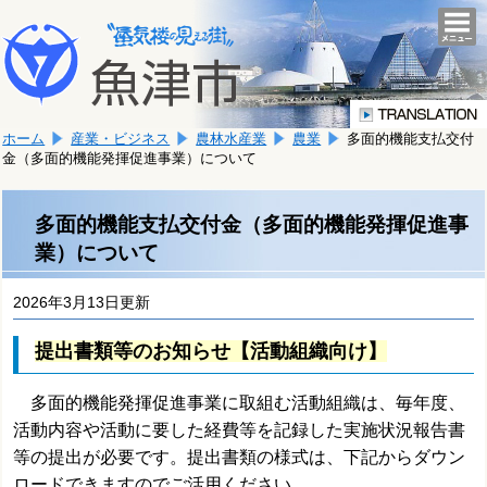
本
こ
文
togg
navi
こ
へ
か
移
ら
動
本
し
ホーム
産業・ビジネス
農林水産業
農業
多面的機能支払交付
文
ま
金（多面的機能発揮促進事業）について
で
す。
す。
多面的機能支払交付金（多面的機能発揮促進事
業）について
2026年3月13日更新
提出書類等のお知らせ【活動組織向け】
多面的機能発揮促進事業に取組む活動組織は、毎年度、
活動内容や活動に要した経費等を記録した実施状況報告書
等の提出が必要です。提出書類の様式は、下記からダウン
ロードできますのでご活用ください。