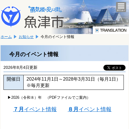
本
こ
文
togg
navi
こ
へ
か
移
ら
動
本
し
ホーム
お知らせ
今月のイベント情報
文
ま
で
す。
す。
今月のイベント情報
2026年8月4日更新
開催日
2024年11月1日～2028年3月31日（毎月1日）
※毎月更新
▶2026（令和８）年 （PDFファイルでご案内）
７月
イベント情報
８月
イベント情報