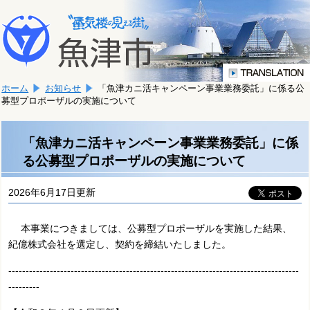
本
こ
文
こ
へ
か
移
ら
動
本
し
ホーム
お知らせ
「魚津カニ活キャンペーン事業業務委託」に係る公
文
ま
募型プロポーザルの実施について
で
す。
す。
「魚津カニ活キャンペーン事業業務委託」に係
る公募型プロポーザルの実施について
2026年6月17日更新
本事業につきましては、公募型プロポーザルを実施した結果、
紀億株式会社を選定し、契約を締結いたしました。
------------------------------------------------------------------------------------
---------