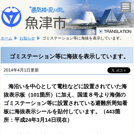
本
こ
文
togg
navi
こ
へ
か
移
ら
動
本
し
ホーム
お知らせ
ゴミステーション等に海抜を表示しています。
文
ま
で
す。
す。
ゴミステーション等に海抜を表示しています。
2014年4月1日更新
海沿いを中心として電柱などに設置されていた海
抜表示板（101箇所）に加え、国道８号より海側の
ゴミステーション等に設置されている避難所周知看
板に海抜表示シールを貼付しています。（443箇
所：平成24年3月14日現在）