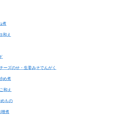
ね煮
ヨ和え
ド
チーズのせ・生姜みそでんがく
炒め煮
ご和え
炒めもの
味噌煮