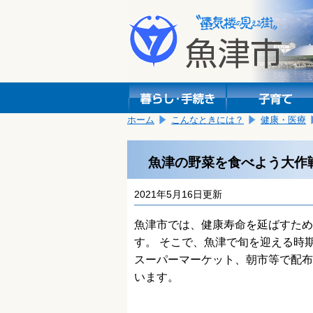
本
こ
文
こ
へ
か
移
ら
動
本
し
文
ま
で
す。
す。
ホーム
こんなときには？
健康・医療
魚津の野菜を食べよう大作
2021年5月16日更新
魚津市では、健康寿命を延ばすため
す。 そこで、魚津で旬を迎える時
スーパーマーケット、朝市等で配布
います。