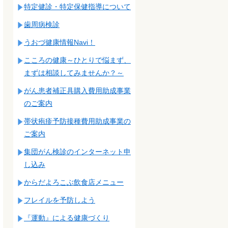
特定健診・特定保健指導について
歯周病検診
うおづ健康情報Navi！
こころの健康～ひとりで悩まず、
まずは相談してみませんか？～
がん患者補正具購入費用助成事業
のご案内
帯状疱疹予防接種費用助成事業の
ご案内
集団がん検診のインターネット申
し込み
からだよろこぶ飲食店メニュー
フレイルを予防しよう
『運動』による健康づくり