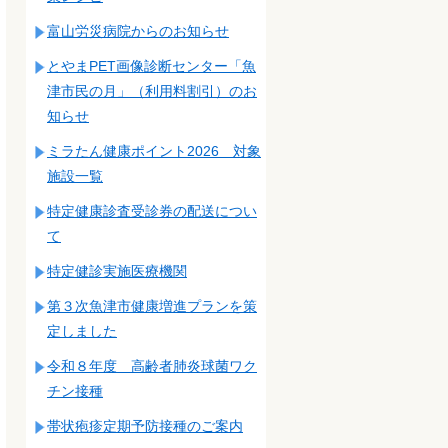
富山労災病院からのお知らせ
とやまPET画像診断センター「魚
津市民の月」（利用料割引）のお
知らせ
ミラたん健康ポイント2026 対象
施設一覧
特定健康診査受診券の配送につい
て
特定健診実施医療機関
第３次魚津市健康増進プランを策
定しました
令和８年度 高齢者肺炎球菌ワク
チン接種
帯状疱疹定期予防接種のご案内