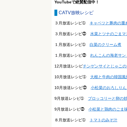
YouTubeで絶賛配信中！
CATV放映レシピ
３月放送レシピ➀
キャベツと豚肉の重
３月放送レシピ⓶
水菜とツナのごまマ
１月放送レシピ➀
白菜のクリーム煮
１月放送レシピ⓶
れんこんの海老サン
12月放送レシピ
チンゲンサイとじゃこの
10月放送レシピ➀
大根と牛肉の韓国風
10月放送レシピ⓶
小松菜のおろしりん
9月放送レシピ➀
ブロッコリーと卵の
9月放送レシピ⓶
小松菜と鶏肉のごま
８月放送レシピ➀
トマトのみそ汁