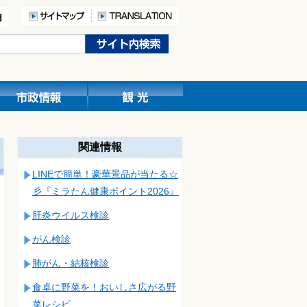
関連情報
LINEで簡単！豪華景品が当たる☆
彡『ミラたん健康ポイント2026』
肝炎ウイルス検診
がん検診
肺がん・結核検診
食卓に野菜を！おいしさ広がる野
菜レシピ