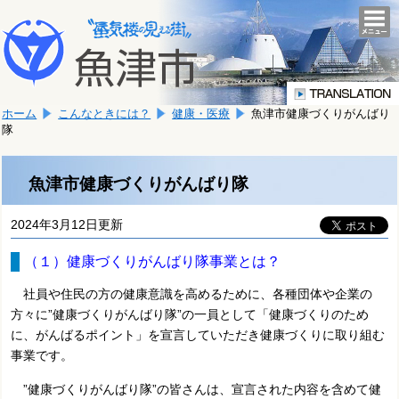
本
こ
文
togg
navi
こ
へ
か
移
ら
動
本
し
ホーム
こんなときには？
健康・医療
魚津市健康づくりがんばり
文
ま
隊
で
す。
す。
魚津市健康づくりがんばり隊
2024年3月12日更新
（１）健康づくりがんばり隊事業とは？
社員や住民の方の健康意識を高めるために、各種団体や企業の
方々に”健康づくりがんばり隊”の一員として
「健康づくりのため
に、がんばるポイント」を宣言していただき健康づくりに取り組む
事業です。
”健康づくりがんばり隊”の皆さんは、宣言された内容を含めて健