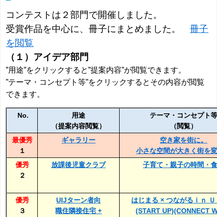
コンテストは２部門で開催しました。
受賞作品を中心に、冊子にまとめました。
冊子
を閲覧
（１）アイデア部門
”用途”をクリックすると”提案内容”が閲覧で
きます。
”
テーマ・コンセプト等”をクリックするとその内容が閲覧
できます。
No.
用途
テーマ・コンセプト
（提案内容閲覧）
（閲覧）
最優秀
ギャラリー
空き家を街に。
１
小さな空間が大きく街を
優秀
放課後児童クラブ
子育て・親子の時間・
２
優秀
UIJターン者向
はじまる × つながるｉｎ 
３
職住隣接住宅 +
(START UP)(CONNECT W