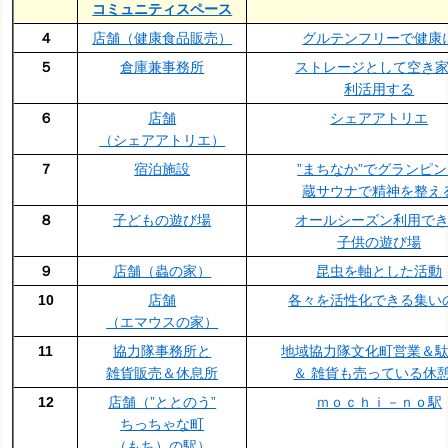
コミュニティスペース
４
店舗（健康食品販売）
グルテンフリーで健康
５
倉庫兼事務所
ストレージとして空き
利活用する
６
店舗
シェアアトリエ
（シェアアトリエ）
７
宿泊施設
”まちなか”でグランピ
蔵サウナで精神を整え
８
子どもの遊び場
オールシーズン利用で
子供の遊び場
９
店舗（蟲の家）
昆虫を軸とした活動
10
店舗
各々を活性化できる集い
（エマウスの家）
11
協力隊事務所と
地域協力隊文化町営業＆
雑貨販売＆休息所
＆ 雑貨も売っている休
12
店舗（”ととのう”
ｍｏｃｈｉ－ｎｏ駅
ちっちゃな町
（もち）の駅）