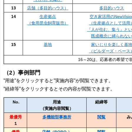
13
店舗（多目的ハウス）
多目的ハウス
14
生産拠点
空き家活用のNewVisio
（食用昆虫飼育販売）
（生産拠点として活用
『人が住む、集う』と
既成概念に縛られな
15
基地
家いじりを楽しく基
（ビルダーズ・ベース
16～20は、応募者の希望で
（2）事例部門
”用途”をクリックすると”実施内容”が閲覧できます。
”経緯等”をクリックするとその内容が閲覧できます。
No.
用途
経緯等
（実施内容閲覧）
最優秀
多機能型事務所
閲覧
み
１