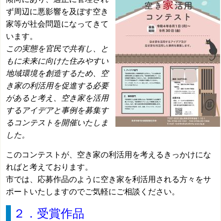
ず周辺に悪影響を
及ぼす空き
家等が社会問題になってきて
います。
この実態を官民で共有し、と
もに未来に向けた住みやすい
地域環境を創造するため、空
き家の利
活用
を促進する必要
があると考え、空き家を活用
するアイデアと事例を募集す
るコンテストを開催いたしま
した。
このコンテストが、空き家の利活用を考えるきっかけにな
ればと考えております。
市では、応募作品のように空き家を利活用される方々をサ
ポートいたしますので
ご気軽にご相談ください。
２．受賞作品