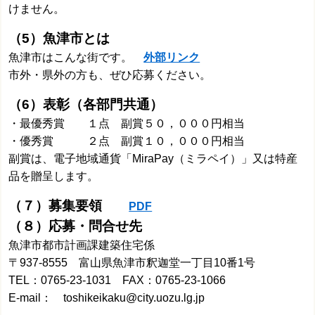
けません。
（5）魚津市とは
魚津市はこんな街です。
外部リンク
市外・県外の方も、ぜひ応募ください。
（6）表彰（各部門共通）
・最優秀賞 １点 副賞５０，０００円相当
・優秀賞 ２点 副賞１０，０００円相当
副賞は、電子地域通貨「MiraPay（ミラペイ）」又は特産
品を贈呈します。
（７）募集要領
PDF
（８）応募・問合せ先
魚津市都市計画課建築住宅係
〒937-8555 富山県魚津市釈迦堂一丁目10番1号
TEL：0765-23-1031 FAX：0765-23-1066
E-mail： toshikeikaku@city.uozu.lg.jp