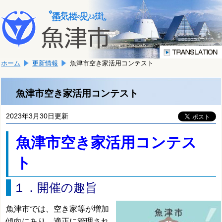
本
こ
文
こ
へ
か
移
ら
動
本
し
ホーム
更新情報
魚津市空き家活用コンテスト
文
ま
で
す。
す。
魚津市空き家活用コンテスト
2023年3月30日更新
魚津市空き家活用コンテス
ト
１．開催の趣旨
魚津市では、空き家等が増加
傾向にあり、適正に管理され