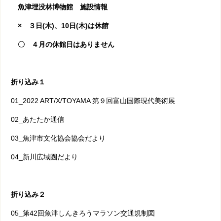
魚津埋没林博物館 施設情報
× ３日(木)、10日(木)は休館
〇 ４月の休館日はありません
折り込み１
01_2022 ART/X/TOYAMA 第９回富山国際現代美術展
02_あたたか通信
03_魚津市文化協会協会だより
04_新川広域圏だより
折り込み２
05_第42回魚津しんきろうマラソン交通規制図