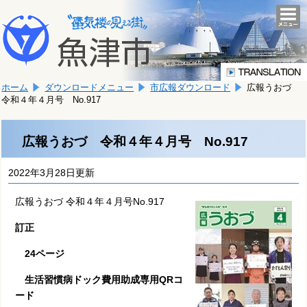
本
こ
文
togg
navi
こ
へ
か
移
ら
動
本
し
ホーム
ダウンロードメニュー
市広報ダウンロード
広報うおづ
文
ま
令和４年４月号 No.917
で
す。
す。
広報うおづ 令和４年４月号 No.917
2022年3月28日更新
広報うおづ 令和４年４月号No.917
訂正
24ページ
生活習慣病ドック費用助成専用QRコ
ード