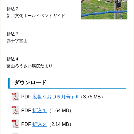
折込２
新川文化ホールイベントガイド
折込３
赤十字富山
折込４
富山ろうさい病院だより
ダウンロード
PDF
広報うおづ５月号.pdf
（3.75 MB）
PDF
折込１
（1.64 MB）
PDF
折込２
（2.14 MB）