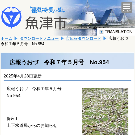
本
こ
文
togg
navi
こ
へ
か
移
ら
動
本
し
ホーム
ダウンロードメニュー
市広報ダウンロード
広報うおづ
文
ま
令和７年５月号 No.954
で
す。
す。
広報うおづ 令和７年５月号 No.954
2025年4月28日更新
広報うおづ 令和７年５月号
No.954
折込１
上下水道局からのお知らせ