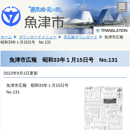
本
こ
文
togg
navi
こ
へ
か
移
ら
動
本
し
ホーム
ダウンロードメニュー
市広報ダウンロード
魚津市広報
文
ま
昭和33年１月15日号 No.131
で
す。
す。
魚津市広報 昭和33年１月15日号 No.131
2022年9月1日更新
魚津市広報 昭和33年１月15日号
No.131