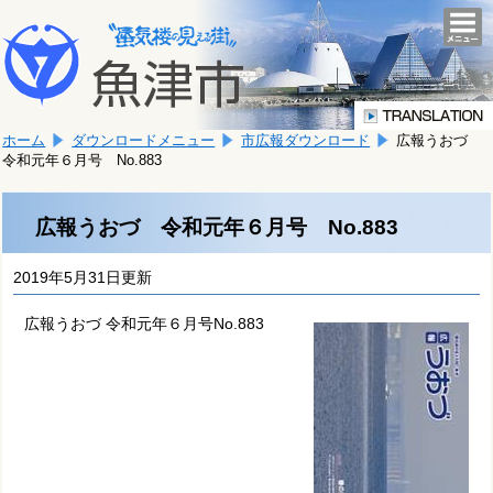
本
こ
文
togg
navi
こ
へ
か
移
ら
動
本
し
ホーム
ダウンロードメニュー
市広報ダウンロード
広報うおづ
文
ま
令和元年６月号 No.883
で
す。
す。
広報うおづ 令和元年６月号 No.883
2019年5月31日更新
広報うおづ 令和元年６月号No.883