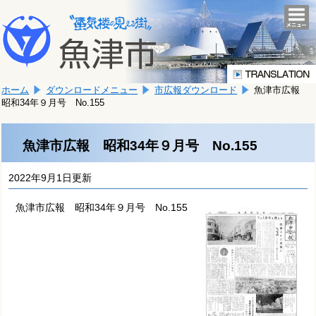
本
こ
文
togg
navi
こ
へ
か
移
ら
動
本
し
ホーム
ダウンロードメニュー
市広報ダウンロード
魚津市広報
文
ま
昭和34年９月号 No.155
で
す。
す。
魚津市広報 昭和34年９月号 No.155
2022年9月1日更新
魚津市広報 昭和34年９月号 No.155