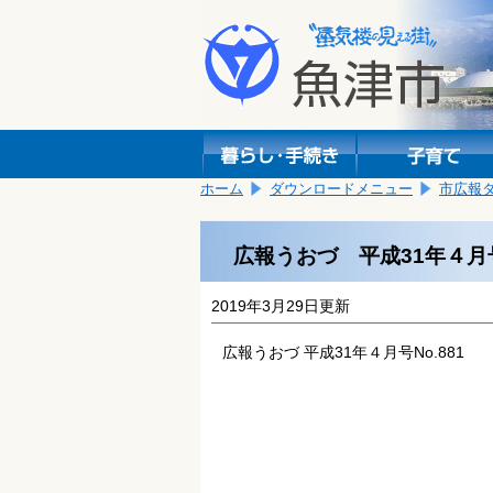
本
こ
文
こ
へ
か
移
ら
動
本
し
文
ま
で
す。
す。
ホーム
ダウンロードメニュー
市広報
広報うおづ 平成31年４月号
2019年3月29日更新
広報うおづ 平成31年４月号No.881