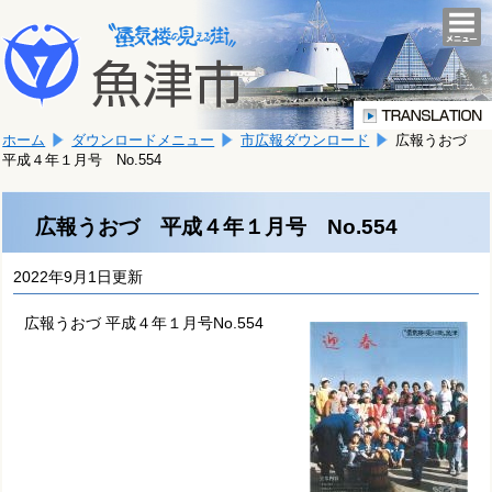
本
こ
文
togg
navi
こ
へ
か
移
ら
動
本
し
ホーム
ダウンロードメニュー
市広報ダウンロード
広報うおづ
文
ま
平成４年１月号 No.554
で
す。
す。
広報うおづ 平成４年１月号 No.554
2022年9月1日更新
広報うおづ 平成４年１月号No.554