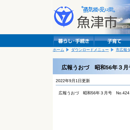
本
こ
文
こ
へ
か
移
ら
動
本
し
文
ま
で
す。
す。
ホーム
ダウンロードメニュー
市広報
広報うおづ 昭和56年３月号
2022年9月1日更新
広報うおづ 昭和56年３月号 No.424