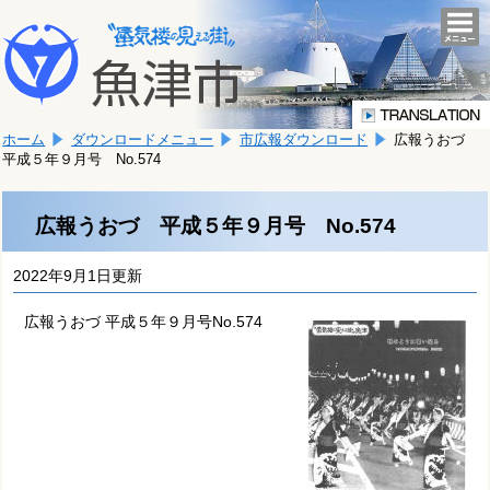
本
こ
文
togg
navi
こ
へ
か
移
ら
動
本
し
ホーム
ダウンロードメニュー
市広報ダウンロード
広報うおづ
文
ま
平成５年９月号 No.574
で
す。
す。
広報うおづ 平成５年９月号 No.574
2022年9月1日更新
広報うおづ 平成５年９月号No.574