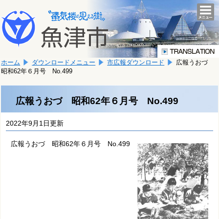
本
こ
文
togg
navi
こ
へ
か
移
ら
動
本
し
ホーム
ダウンロードメニュー
市広報ダウンロード
広報うおづ
文
ま
昭和62年６月号 No.499
で
す。
す。
広報うおづ 昭和62年６月号 No.499
2022年9月1日更新
広報うおづ 昭和62年６月号 No.499