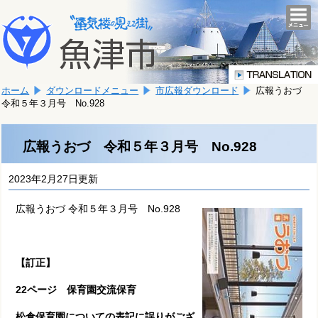
本
こ
文
togg
navi
こ
へ
か
移
ら
動
本
し
ホーム
ダウンロードメニュー
市広報ダウンロード
広報うおづ
文
ま
令和５年３月号 No.928
で
す。
す。
広報うおづ 令和５年３月号 No.928
2023年2月27日更新
広報うおづ 令和５年３月号 No.928
【訂正】
22ページ 保育園交流保育
松倉保育園についての表記に誤りがござ