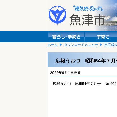
本
こ
文
こ
へ
か
移
ら
動
本
し
文
ま
で
す。
す。
ホーム
ダウンロードメニュー
市広報
広報うおづ 昭和54年７月号
2022年9月1日更新
広報うおづ 昭和54年７月号 No.404