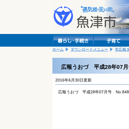
本
こ
文
こ
へ
か
移
ら
動
本
し
文
ま
で
す。
す。
ホーム
ダウンロードメニュー
市広報
広報うおづ 平成28年07月号
2016年6月30日更新
広報うおづ 平成28年07月号 No.848