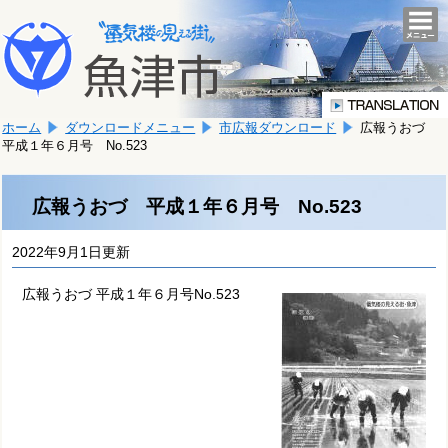
本
こ
文
togg
navi
こ
へ
か
移
ら
動
本
し
ホーム
ダウンロードメニュー
市広報ダウンロード
広報うおづ
文
ま
平成１年６月号 No.523
で
す。
す。
広報うおづ 平成１年６月号 No.523
2022年9月1日更新
広報うおづ 平成１年６月号No.523