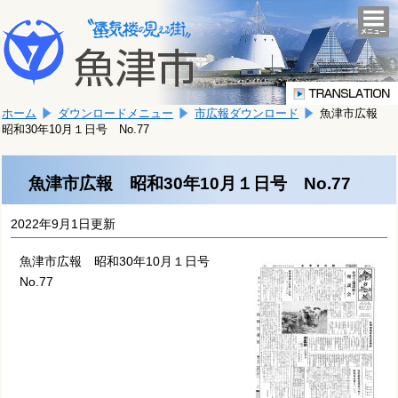
本
こ
文
togg
navi
こ
へ
か
移
ら
動
本
し
ホーム
ダウンロードメニュー
市広報ダウンロード
魚津市広報
文
ま
昭和30年10月１日号 No.77
で
す。
す。
魚津市広報 昭和30年10月１日号 No.77
2022年9月1日更新
魚津市広報 昭和30年10月１日号
No.77