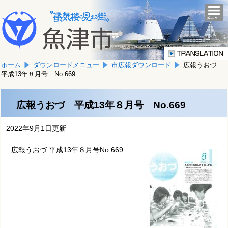
本
こ
文
togg
navi
こ
へ
か
移
ら
動
本
し
ホーム
ダウンロードメニュー
市広報ダウンロード
広報うおづ
文
ま
平成13年８月号 No.669
で
す。
す。
広報うおづ 平成13年８月号 No.669
2022年9月1日更新
広報うおづ 平成13年８月号No.669