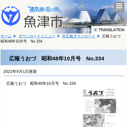
本
こ
文
togg
navi
こ
へ
か
移
ら
動
本
し
ホーム
ダウンロードメニュー
市広報ダウンロード
広報うおづ
文
ま
昭和48年10月号 No.334
で
す。
す。
広報うおづ 昭和48年10月号 No.334
2022年9月1日更新
広報うおづ 昭和48年10月号 No.334