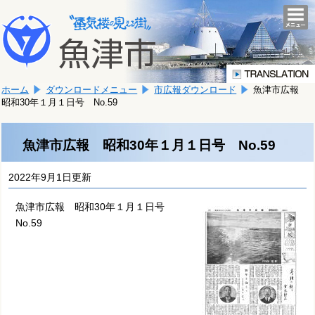
本
こ
文
togg
navi
こ
へ
か
移
ら
動
本
し
ホーム
ダウンロードメニュー
市広報ダウンロード
魚津市広報
文
ま
昭和30年１月１日号 No.59
で
す。
す。
魚津市広報 昭和30年１月１日号 No.59
2022年9月1日更新
魚津市広報 昭和30年１月１日号
No.59