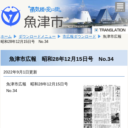
本
こ
文
togg
navi
こ
へ
か
移
ら
動
本
し
ホーム
ダウンロードメニュー
市広報ダウンロード
魚津市広報
文
ま
昭和28年12月15日号 No.34
で
す。
す。
魚津市広報 昭和28年12月15日号 No.34
2022年9月1日更新
魚津市広報 昭和28年12月15日号
No.34