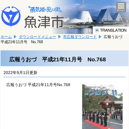
本
こ
文
togg
navi
こ
へ
か
移
ら
動
本
し
ホーム
ダウンロードメニュー
市広報ダウンロード
広報うおづ
文
ま
平成21年11月号 No.768
で
す。
す。
広報うおづ 平成21年11月号 No.768
2022年9月1日更新
広報うおづ 平成21年11月号No.768