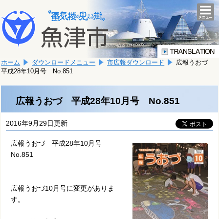
本
こ
文
togg
navi
こ
へ
か
移
ら
動
本
し
ホーム
ダウンロードメニュー
市広報ダウンロード
広報うおづ
文
ま
平成28年10月号 No.851
で
す。
す。
広報うおづ 平成28年10月号 No.851
2016年9月29日更新
広報うおづ 平成28年10月号
No.851
広報うおづ10月号に変更がありま
す。