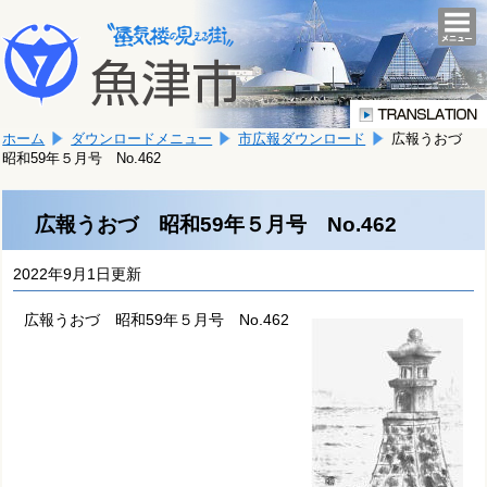
本
こ
文
togg
navi
こ
へ
か
移
ら
動
本
し
ホーム
ダウンロードメニュー
市広報ダウンロード
広報うおづ
文
ま
昭和59年５月号 No.462
で
す。
す。
広報うおづ 昭和59年５月号 No.462
2022年9月1日更新
広報うおづ 昭和59年５月号 No.462