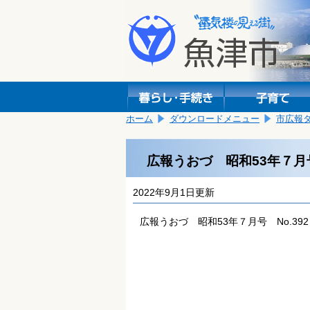
本
こ
文
こ
へ
か
移
ら
動
本
し
文
ま
で
す。
す。
ホーム
ダウンロードメニュー
市広報
広報うおづ 昭和53年７月号
2022年9月1日更新
広報うおづ 昭和53年７月号 No.392