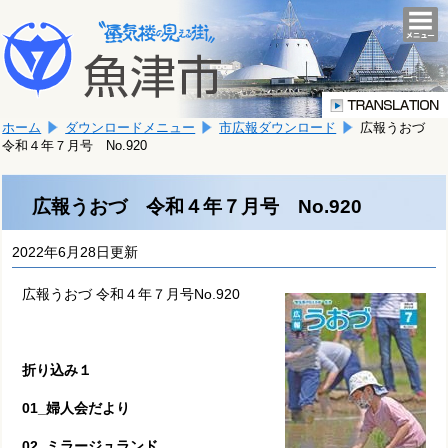
本
こ
文
togg
navi
こ
へ
か
移
ら
動
本
し
ホーム
ダウンロードメニュー
市広報ダウンロード
広報うおづ
文
ま
令和４年７月号 No.920
で
す。
す。
広報うおづ 令和４年７月号 No.920
2022年6月28日更新
広報うおづ 令和４年７月号No.920
折り込み１
01_婦人会だより
02_ミラージュランド