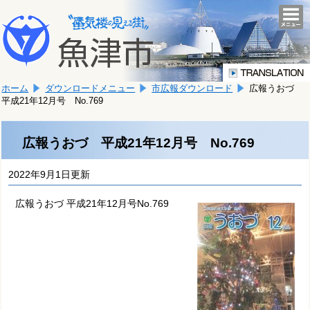
本
こ
文
togg
navi
こ
へ
か
移
ら
動
本
し
ホーム
ダウンロードメニュー
市広報ダウンロード
広報うおづ
文
ま
平成21年12月号 No.769
で
す。
す。
広報うおづ 平成21年12月号 No.769
2022年9月1日更新
広報うおづ 平成21年12月号No.769