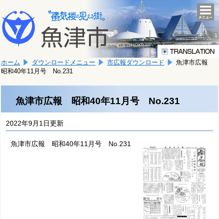
本
こ
文
togg
navi
こ
へ
か
移
ら
動
本
し
ホーム
ダウンロードメニュー
市広報ダウンロード
魚津市広報
文
ま
昭和40年11月号 No.231
で
す。
す。
魚津市広報 昭和40年11月号 No.231
2022年9月1日更新
魚津市広報 昭和40年11月号 No.231