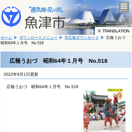
本
こ
文
togg
navi
こ
へ
か
移
ら
動
本
し
ホーム
ダウンロードメニュー
市広報ダウンロード
広報うおづ
文
ま
昭和64年１月号 No.518
で
す。
す。
広報うおづ 昭和64年１月号 No.518
2022年9月1日更新
広報うおづ 昭和64年１月号 No.518