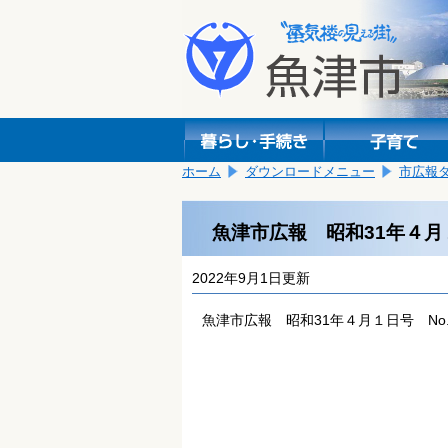
本
こ
文
こ
へ
か
移
ら
動
本
し
文
ま
で
す。
す。
ホーム
ダウンロードメニュー
市広報
魚津市広報 昭和31年４月１
2022年9月1日更新
魚津市広報 昭和31年４月１日号 No.