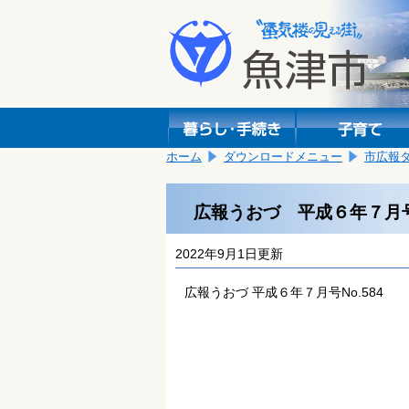
本
こ
文
こ
へ
か
移
ら
動
本
し
文
ま
で
す。
す。
ホーム
ダウンロードメニュー
市広報
広報うおづ 平成６年７月号 
2022年9月1日更新
広報うおづ 平成６年７月号No.584