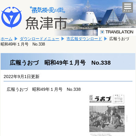
本
こ
文
togg
navi
こ
へ
か
移
ら
動
本
し
ホーム
ダウンロードメニュー
市広報ダウンロード
広報うおづ
文
ま
昭和49年１月号 No.338
で
す。
す。
広報うおづ 昭和49年１月号 No.338
2022年9月1日更新
広報うおづ 昭和49年１月号 No.338